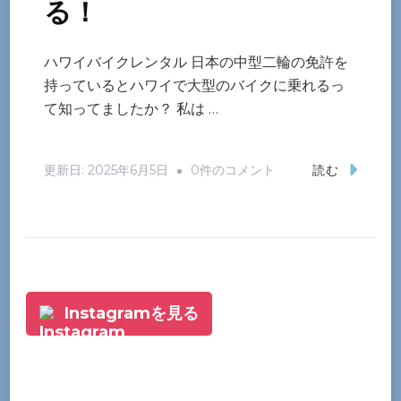
る！
ハワイバイクレンタル 日本の中型二輪の免許を
持っているとハワイで大型のバイクに乗れるっ
て知ってましたか？ 私は …
日
更新日:
2025年6月5日
0件のコメント
読む
本
の
中
型
二
Instagramを見る
輪
免
許