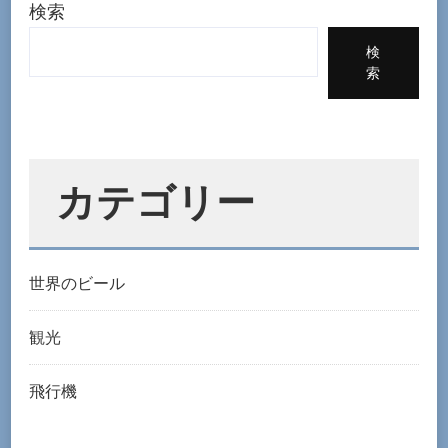
で
検索
ハ
検
ワ
索
イ
の
大
型
カテゴリー
バ
イ
ク
世界のビール
に
乗
観光
る！
へ
飛行機
の