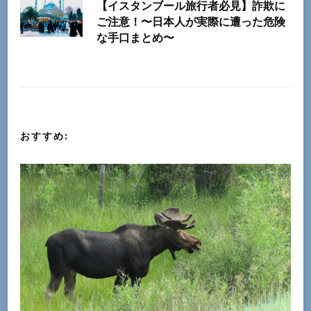
【イスタンブール旅行者必見】詐欺に
稿
ご注意！〜日本人が実際に遭った危険
な手口まとめ〜
ナ
ビ
ゲ
おすすめ:
ー
シ
ョ
ン