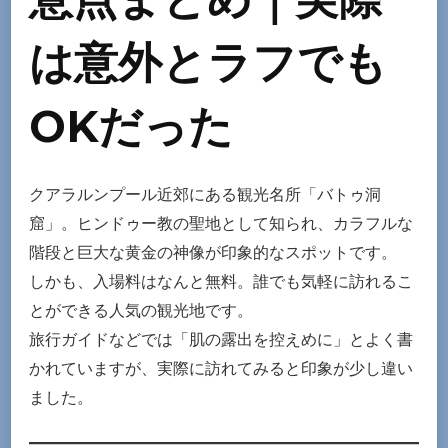
や
は意外とラフでも
鳩
に
も
OKだった
要
注
意
クアラルンプール近郊にある観光名所「バトゥ洞
へ
窟」。ヒンドゥー教の聖地として知られ、カラフルな
の
階段と巨大な黄金の神像が印象的なスポットです。
しかも、入場料はなんと無料。誰でも気軽に訪れるこ
とができる人気の観光地です。
旅行ガイドなどでは「肌の露出を控えめに」とよく書
かれていますが、実際に訪れてみると印象が少し違い
ました。