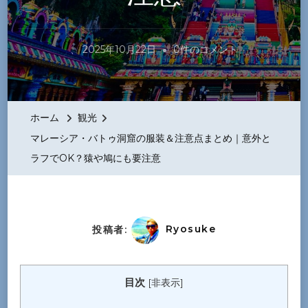
マ
、
2025年10月22日
0件のコメント
レ
ー
シ
ホーム
観光
ア・
マレーシア・バトゥ洞窟の服装＆注意点まとめ｜意外と
バ
ラフでOK？猿や鳩にも要注意
ト
ゥ
洞
窟
投稿者:
Ryosuke
の
服
目次
[
非表示
]
装
＆