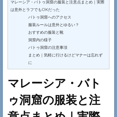
マレーシア・バトゥ洞窟の服装と注意点まとめ｜実際
注
は意外とラフでもOKだった
意
バトゥ洞窟へのアクセス
点
服装ルールは意外とゆるい？
ま
おすすめの服装と靴
と
洞窟内の様子
め
バトゥ洞窟の注意事項
｜
まとめ｜気軽に行けるけどマナーは忘れず
意
に
外
と
マレーシア・バト
ラ
フ
ゥ洞窟の服装と注
で
OK？
意点まとめ｜実際
猿