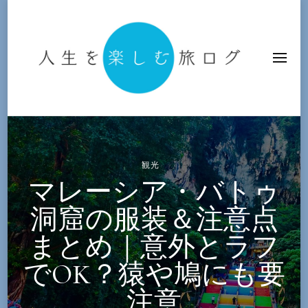
人生を楽しむ旅ログ
観光
マレーシア・バトゥ
洞窟の服装＆注意点
まとめ｜意外とラフ
でOK？猿や鳩にも要
注意