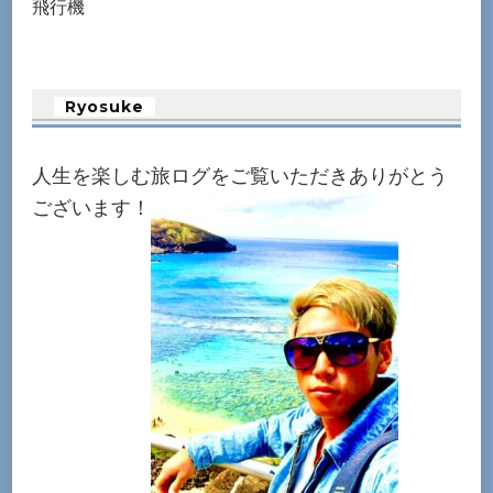
飛行機
際
に
遭
Ryosuke
っ
た
人生を楽しむ旅ログをご覧いただきありがとう
危
ございます！
険
な
手
口
ま
と
め〜
へ
の