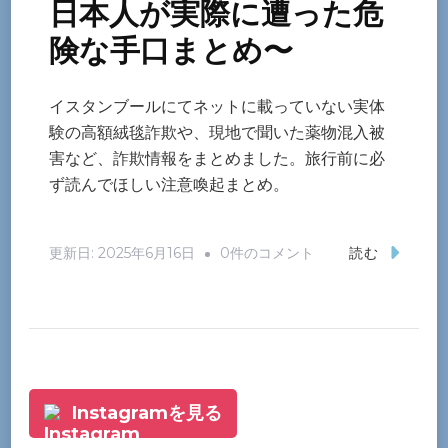
日本人が実際に遭った危
険な手口まとめ〜
イスタンブールにてネットに載っていない実体
験の高額絨毯詐欺や、現地で聞いた薬物混入被
害など、詐欺情報をまとめました。旅行前に必
ず読んでほしい注意喚起まとめ。
【イ
更新日:
2025年6月16日
0件のコメント
読む
ス
タ
ン
ブ
ー
Instagramを見る
ル