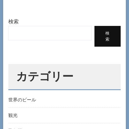
旅
行
者
検索
必
検
見】
索
詐
欺
に
ご
カテゴリー
注
意！〜
日
世界のビール
本
人
観光
が
実