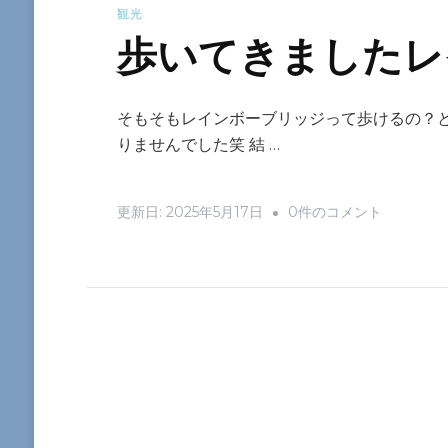
観光
歩いてきましたレ
そもそもレインボーブリッジって歩けるの？と
りませんでした笑 結 …
歩
更新日:
2025年5月17日
0件のコメント
い
て
き
ま
し
た
レ
イ