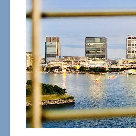
観
光
ス
ポ
ッ
ト
へ
の