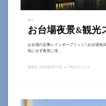
観光
お台場夜景&観光
お台場の定番レインボーブリッジ 1.お台場海
気にせず夜景に浸 …
お
更新日:
2025年5月17日
0件のコメント
台
場
夜
景
&